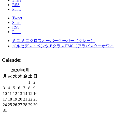
Share
RSS
Pin it
Tweet
Share
RSS
Pin it
ミニ ミニクロスオーバークーパー（グレー）
メルセデス・ベンツ EクラスE240（アラバスターホワ
Calender
2026年8月
月
火
水
木
金
土
日
1
2
3
4
5
6
7
8
9
10
11
12
13
14
15
16
17
18
19
20
21
22
23
24
25
26
27
28
29
30
31