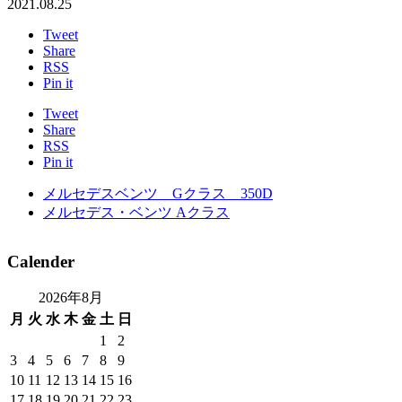
2021.08.25
Tweet
Share
RSS
Pin it
Tweet
Share
RSS
Pin it
メルセデスベンツ Gクラス 350D
メルセデス・ベンツ Aクラス
Calender
2026年8月
月
火
水
木
金
土
日
1
2
3
4
5
6
7
8
9
10
11
12
13
14
15
16
17
18
19
20
21
22
23