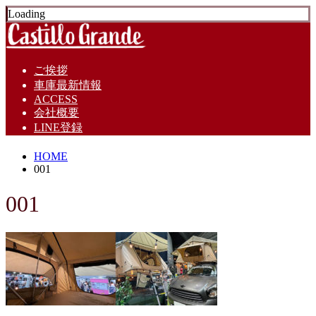
Loading
ご挨拶
車庫最新情報
ACCESS
会社概要
LINE登録
HOME
001
001